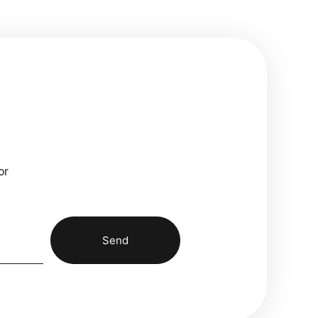
or
Send